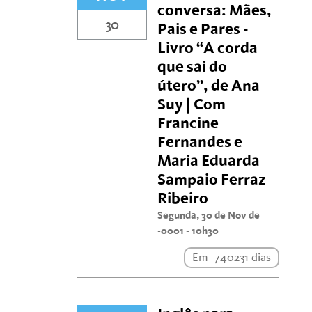
conversa: Mães,
30
Pais e Pares -
Livro “A corda
que sai do
útero”, de Ana
Suy | Com
Francine
Fernandes e
Maria Eduarda
Sampaio Ferraz
Ribeiro
Segunda, 30 de Nov de
-0001 - 10h30
Em -740231 dias