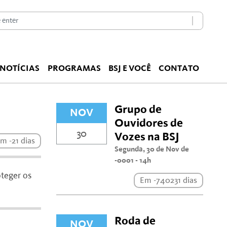
NOTÍCIAS
PROGRAMAS
BSJ E VOCÊ
CONTATO
Grupo de
NOV
Ouvidores de
30
Vozes na BSJ
m -21 dias
Segunda, 30 de Nov de
-0001 - 14h
teger os
Em -740231 dias
Roda de
NOV