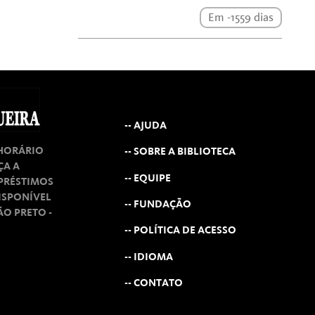
Em -1559 dias
-- AJUDA
 HORÁRIO
-- SOBRE A BIBLIOTECA
ÇA A
-- EQUIPE
MPRÉSTIMOS
ISPONÍVEL
-- FUNDAÇÃO
RÃO PRETO -
-- POLÍTICA DE ACESSO
-- IDIOMA
-- CONTATO