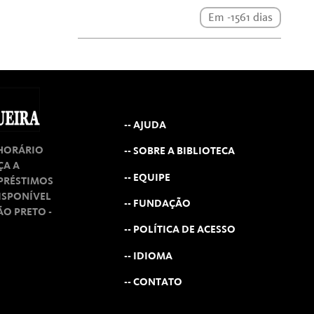
Em -1561 dias
-- AJUDA
 HORÁRIO
-- SOBRE A BIBLIOTECA
ÇA A
-- EQUIPE
MPRÉSTIMOS
ISPONÍVEL
-- FUNDAÇÃO
RÃO PRETO -
-- POLÍTICA DE ACESSO
-- IDIOMA
-- CONTATO