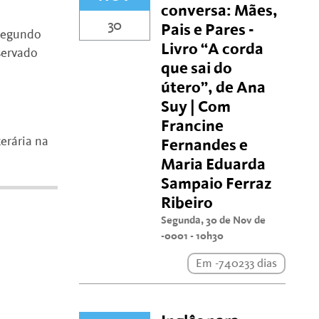
conversa: Mães,
30
Pais e Pares -
 segundo
Livro “A corda
eservado
que sai do
útero”, de Ana
Suy | Com
Francine
erária na
Fernandes e
Maria Eduarda
Sampaio Ferraz
Ribeiro
Segunda, 30 de Nov de
-0001 - 10h30
Em -740233 dias