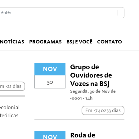
NOTÍCIAS
PROGRAMAS
BSJ E VOCÊ
CONTATO
Grupo de
NOV
Ouvidores de
30
Vozes na BSJ
m -21 dias
Segunda, 30 de Nov de
-0001 - 14h
ecolonial
Em -740233 dias
teóricas
Roda de
NOV