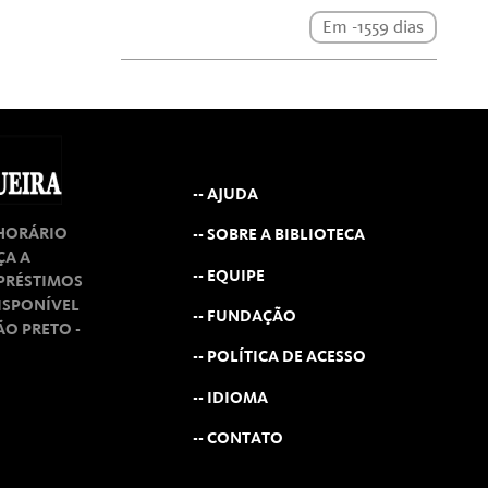
Em -1559 dias
-- AJUDA
 HORÁRIO
-- SOBRE A BIBLIOTECA
ÇA A
-- EQUIPE
MPRÉSTIMOS
ISPONÍVEL
-- FUNDAÇÃO
RÃO PRETO -
-- POLÍTICA DE ACESSO
-- IDIOMA
-- CONTATO