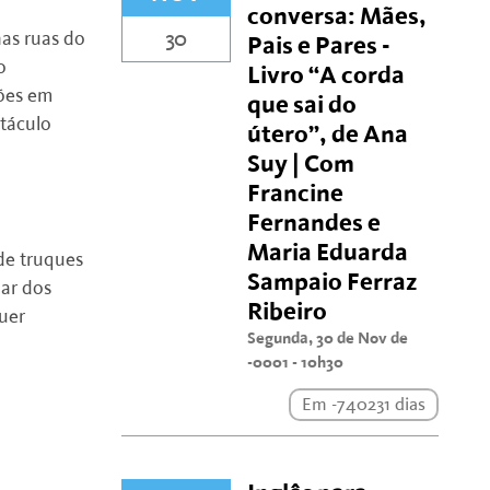
conversa: Mães,
30
nas ruas do
Pais e Pares -
o
Livro “A corda
ções em
que sai do
etáculo
útero”, de Ana
Suy | Com
Francine
Fernandes e
Maria Eduarda
de truques
Sampaio Ferraz
ar dos
Ribeiro
quer
Segunda, 30 de Nov de
-0001 - 10h30
Em -740231 dias