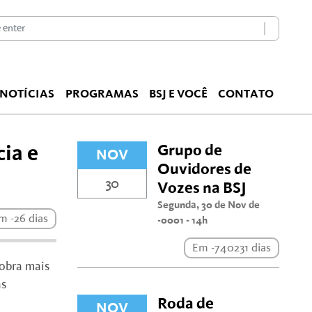
NOTÍCIAS
PROGRAMAS
BSJ E VOCÊ
CONTATO
Grupo de
ia e
NOV
Ouvidores de
30
Vozes na BSJ
Segunda, 30 de Nov de
m -26 dias
-0001 - 14h
Em -740231 dias
 obra mais
as
Roda de
NOV