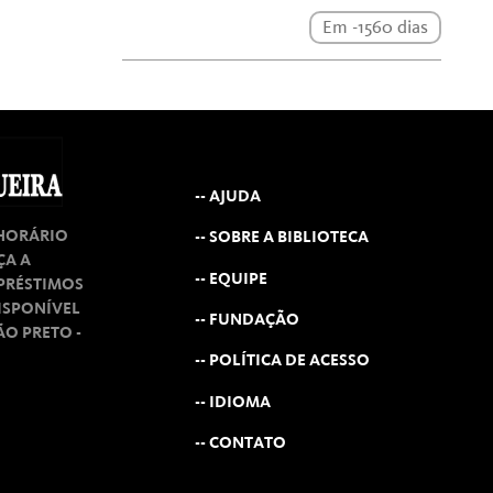
Em -1560 dias
-- AJUDA
 HORÁRIO
-- SOBRE A BIBLIOTECA
ÇA A
-- EQUIPE
MPRÉSTIMOS
ISPONÍVEL
-- FUNDAÇÃO
RÃO PRETO -
-- POLÍTICA DE ACESSO
-- IDIOMA
-- CONTATO