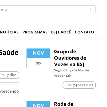
NOTÍCIAS
PROGRAMAS
BSJ E VOCÊ
CONTATO
Grupo de
 Saúde
NOV
Ouvidores de
30
Vozes na BSJ
Segunda, 30 de Nov de
Em -7 dias
-0001 - 14h
Em -740232 dias
avorecendo
Roda de
NOV