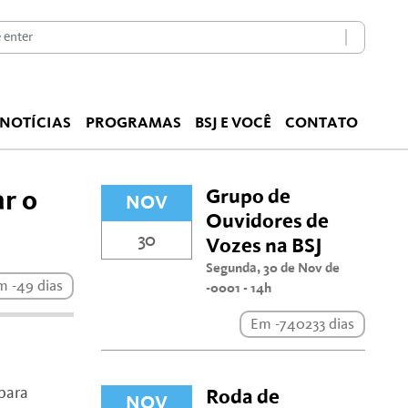
NOTÍCIAS
PROGRAMAS
BSJ E VOCÊ
CONTATO
Grupo de
ar o
NOV
Ouvidores de
30
Vozes na BSJ
Segunda, 30 de Nov de
m -49 dias
-0001 - 14h
Em -740233 dias
 para
Roda de
NOV