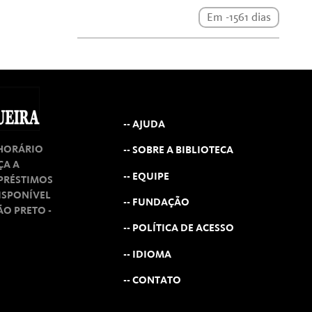
Em -1561 dias
-- AJUDA
 HORÁRIO
-- SOBRE A BIBLIOTECA
ÇA A
-- EQUIPE
MPRÉSTIMOS
ISPONÍVEL
-- FUNDAÇÃO
RÃO PRETO -
-- POLÍTICA DE ACESSO
-- IDIOMA
-- CONTATO