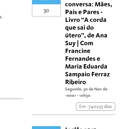
conversa: Mães,
30
Pais e Pares -
va.
Livro “A corda
que sai do
útero”, de Ana
Suy | Com
Francine
Fernandes e
Maria Eduarda
Sampaio Ferraz
Ribeiro
Segunda, 30 de Nov de
-0001 - 10h30
Em -740233 dias