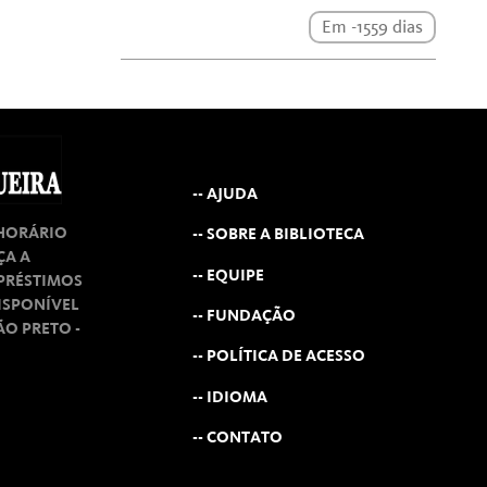
Em -1559 dias
-- AJUDA
 HORÁRIO
-- SOBRE A BIBLIOTECA
ÇA A
-- EQUIPE
MPRÉSTIMOS
ISPONÍVEL
-- FUNDAÇÃO
RÃO PRETO -
-- POLÍTICA DE ACESSO
-- IDIOMA
-- CONTATO