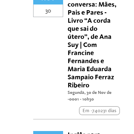
conversa: Mães,
30
Pais e Pares -
Livro “A corda
que sai do
útero”, de Ana
Suy | Com
Francine
Fernandes e
Maria Eduarda
Sampaio Ferraz
Ribeiro
Segunda, 30 de Nov de
-0001 - 10h30
Em -740231 dias