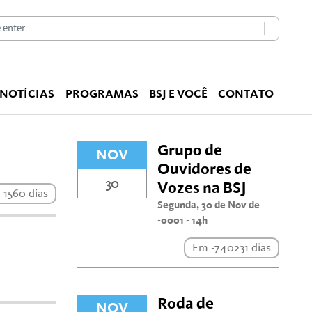
NOTÍCIAS
PROGRAMAS
BSJ E VOCÊ
CONTATO
Grupo de
NOV
Ouvidores de
30
Vozes na BSJ
-1560 dias
Segunda, 30 de Nov de
-0001 - 14h
Em -740231 dias
Roda de
NOV